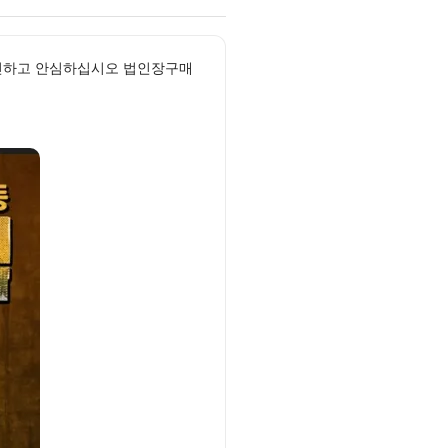
확인하고 안심하십시오 법인장구매