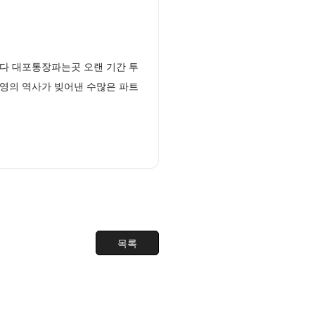
다 대포통장파는곳 오랜 기간 투
영의 역사가 빚어낸 수많은 파트
목록