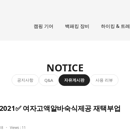
캠핑 기어
백패킹 장비
하이킹 & 트
NOTICE
공지사항
자유게시판
사용 리뷰
Q&A
2021✅ 여자고액알바숙식제공 재택부업
18
Views : 11