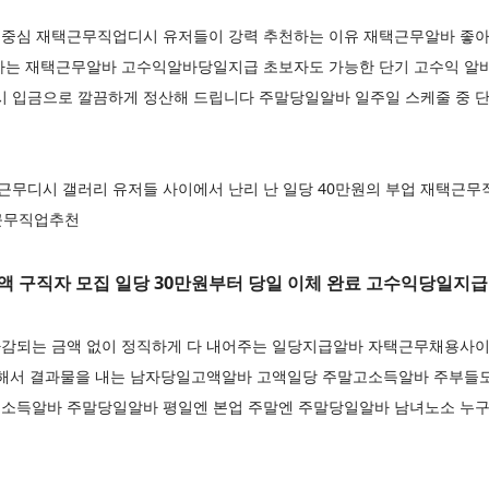
중심 재택근무직업디시 유저들이 강력 추천하는 이유 재택근무알바 좋아
하는 재택근무알바 고수익알바당일지급 초보자도 가능한 단기 고수익 알바
시 입금으로 깔끔하게 정산해 드립니다 주말당일알바 일주일 스케줄 중 단
무디시 갤러리 유저들 사이에서 난리 난 일당 40만원의 부업 재택근무직
택근무직업추천
액 구직자 모집 일당 30만원부터 당일 이체 완료 고수익당일지급
감되는 금액 없이 정직하게 다 내어주는 일당지급알바 자택근무채용사
중해서 결과물을 내는 남자당일고액알바 고액일당 주말고소득알바 주부들도
소득알바 주말당일알바 평일엔 본업 주말엔 주말당일알바 남녀노소 누구