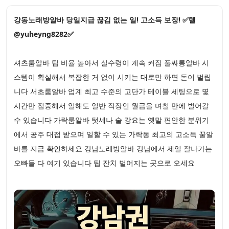
강동노래방알바 당일지급 끊김 없는 일! 고소득 보장! ✅텔
@yuheyng8282✅
셔츠룸알바 팁 비율 높아서 실수령이 계속 커짐 풀싸롱알바 시
스템이 확실해서 복잡한 거 없이 시키는 대로만 하면 돈이 벌립
니다 서초룸알바 업계 최고 수준의 고단가 테이블 세팅으로 몇
시간만 집중해서 일해도 일반 직장인 월급을 며칠 만에 벌어갈
수 있습니다 가락룸알바 텃세나 술 강요는 옛말 편안한 분위기
에서 공주 대접 받으며 일할 수 있는 가락동 최고의 고소득 꿀알
바를 지금 확인하세요 강남노래방알바 강남에서 제일 잘나가는
오빠들 다 여기 있습니다 팁 잔치 벌어지는 곳으로 오세요