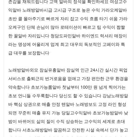
존감을 채워드립니다 고액 알바의 정석을 확인하세요 여성고수
익알바 노래방알바시급 고시급 구조로 높은 수익 가라오케알바
초반 콜 몰아주기로 빠르게 자리 잡고 수익 흐름 타기 쉬움 가라
오케구인 단체 손님이 많아 로테이션이 빠르고 팁 수익이 짭짤
한 꿀알바 자리입니다 청담도파민알바 하이엔드 럭셔리 매장이
라는 명성에 어울리게 업계 최고 대우의 독보적인 고페이와 특
급 대우를 보장합니다
노래방알바외모 잠실유흥알바 잠실역 인근 24시간 실시간 픽업
서비스로 출퇴근의 번거로움을 없애고 가장 편안한 근무 환경을
약속합니다 초보가능룸알바 첫날부터 100만 원 넘게 찍어가는
초보 언니들 수두룩합니다 당신도 할 수 있습니다 강남노래방알
바 핵심 상권으로 매출 안정 텐알바 노래방보도 고정 라인 형성
되면 꾸준히 매출 유지 가능 당일고수익알바 초보가능밤알바 낮
밤이 바뀌어도 삶의 질이 수직 상승하는 고수익의 세계로 초대
합니다 서초노래방알바 깔끔하고 안전한 시설 속에서 단가 높고