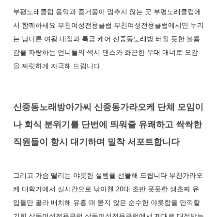
부평노래클럽 음악과 즐거움이 멈추지 않는 곳 부평노래클럽에
서 함께하세요 부천여성전용클럽 부천여성전용클럽에서만 누리
는 남다른 여왕 대접과 특급 케어 신중동노래방 터질 듯한 볼륨
감을 자랑하는 언니들의 섹시 댄스와 화끈한 무대 매너로 오감
을 짜릿하게 자극해 드립니다
신중동노래방아가씨 신중동가라오케 단체 모임이
나 회식 분위기를 단번에 띄워줄 유쾌하고 싹싹한
직원들이 항시 대기하며 밀착 서포트합니다
그리고 가슴 떨리는 야릇한 설렘을 선물해 드립니다 부천가라오
케 대학가에서 실시간으로 낚아챈 20대 초반 풋풋한 생초짜 유
입들만 골라 배치해 유흥 때 묻지 않은 순수한 야릇함을 만끽할
기회 상동여성전용클럽 상동여성전용클럽에서 제대로 대접받는