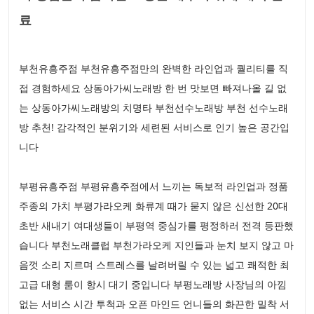
료
부천유흥주점 부천유흥주점만의 완벽한 라인업과 퀄리티를 직
접 경험하세요 상동아가씨노래방 한 번 맛보면 빠져나올 길 없
는 상동아가씨노래방의 치명타 부천선수노래방 부천 선수노래
방 추천! 감각적인 분위기와 세련된 서비스로 인기 높은 공간입
니다
부평유흥주점 부평유흥주점에서 느끼는 독보적 라인업과 정품
주종의 가치 부평가라오케 화류계 때가 묻지 않은 신선한 20대
초반 새내기 여대생들이 부평역 중심가를 평정하러 전격 등판했
습니다 부천노래클럽 부천가라오케 지인들과 눈치 보지 않고 마
음껏 소리 지르며 스트레스를 날려버릴 수 있는 넓고 쾌적한 최
고급 대형 룸이 항시 대기 중입니다 부평노래방 사장님의 아낌
없는 서비스 시간 투척과 오픈 마인드 언니들의 화끈한 밀착 서