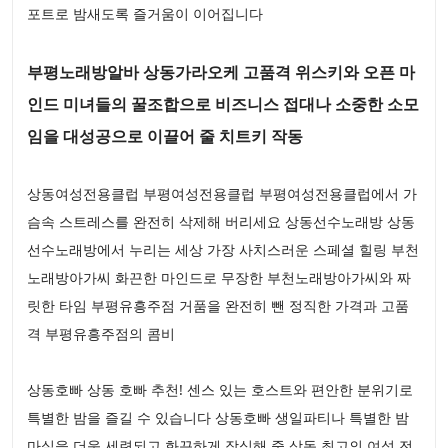
포트로 밤새도록 즐거움이 이어집니다
부평노래방알바 상동가라오케 고품격 위스키와 오픈 마
인드 미녀들의 꿀조합으로 비즈니스 접대나 소중한 소모
임을 대성공으로 이끌어 줄 치트키 작동
상동여성전용클럽 부평여성전용클럽 부평여성전용클럽에서 가
슴속 스트레스를 완전히 삭제해 버리세요 상동선수노래방 상동
선수노래방에서 누리는 세상 가장 사치스러운 스페셜 힐링 부천
노래방아가씨 화끈한 마인드로 무장한 부천노래방아가씨와 짜
릿한 타임 부평유흥주점 거품을 완전히 뺀 정직한 가격과 고품
격 부평유흥주점의 콤비
상동호빠 상동 호빠 추천! 센스 있는 호스트와 편안한 분위기로
특별한 밤을 즐길 수 있습니다 상동호빠 생일파티나 특별한 밤
마실을 더욱 세련되고 화끈하게 장식해 줄 상동 최고의 여성 전