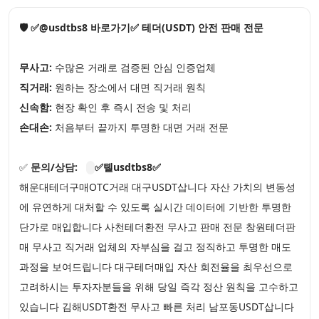
🛡️ ✅@usdtbs8 바로가기✅ 테더(USDT) 안전 판매 전문
무사고:
수많은 거래로 검증된 안심 인증업체
직거래:
원하는 장소에서 대면 직거래 원칙
신속함:
현장 확인 후 즉시 전송 및 처리
손대손:
처음부터 끝까지 투명한 대면 거래 전문
✅
문의/상담:
✅톌usdtbs8✅
해운대테더구매OTC거래 대구USDT삽니다 자산 가치의 변동성
에 유연하게 대처할 수 있도록 실시간 데이터에 기반한 투명한
단가로 매입합니다 사천테더환전 무사고 판매 전문 창원테더판
매 무사고 직거래 업체의 자부심을 걸고 정직하고 투명한 매도
과정을 보여드립니다 대구테더매입 자산 회전율을 최우선으로
고려하시는 투자자분들을 위해 당일 즉각 정산 원칙을 고수하고
있습니다 김해USDT환전 무사고 빠른 처리 남포동USDT삽니다