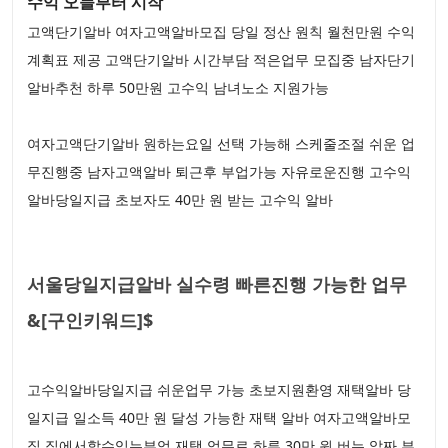
수익 오늘부터 시작
고액단기알바 여자고액알바모집 당일 정산 원칙 월천만원 수익
계획표 제공 고액단기알바 시간부담 적은업무 모집중 남자단기
알바추천 하루 50만원 고수익 남녀노소 지원가능
여자고액단기알바 원하는요일 선택 가능해 스케줄조절 쉬운 업
무진행중 남자고액알바 퇴근후 부업가능 자유로운진행 고수익
알바당일지급 초보자도 40만 원 받는 고수익 알바
서울당일지급알바 실수령 빠른진행 가능한 업무
&[구인키워드]$
고수익알바당일지급 쉬운업무 가능 초보지원환영 재택알바 당
일지급 일소득 40만 원 달성 가능한 재택 알바 여자고액알바모
집 집에서할수있는부업 재택 업무로 하루 30만 원 버는 알짜 부