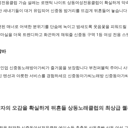
성전용클럽 가슴 설레는 로맨틱 나이트 상동여성전용클럽이 확실하게 약
초반 새내기들이 대거 유입되어 신중동 밤거리를 뜨겁게 뒤흔들어 놓습니다
련된 매너로 어색한 분위기를 단숨에 녹이고 밤새도록 웃음꽃을 피워드릴
마실을 더욱 트렌디하고 화끈하게 채워줄 신중동 구역 1등 여성 전용 스
알바
인업 신중동노래방아가씨가 즐거움을 보장합니다 부천퍼블릭 주머니 사정
미친 텐션과 야릇한 서비스를 경험하세요 신중동아가씨노래방 신중동아가
자의 오감을 확실하게 뒤흔들 상동노래클럽의 최상급 
을 탑재한 신중동여성전용클럽 에이스들 총출동 상동호빠 상동 여성 