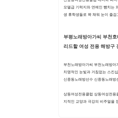
모델급 기럭지와 연예인 뺨치는 
생 휴학생들로 꽉 채워 눈이 즐
부평노래방아가씨 부천호빠
리드할 여성 전용 해방구 
부천노래방아가씨 부천노래방아가씨
치명적인 눈빛과 거침없는 스킨십
신중동노래방선수 신중동노래방선
상동여성전용클럽 상동여성전용클럽
지적인 교양과 극강의 비주얼을 