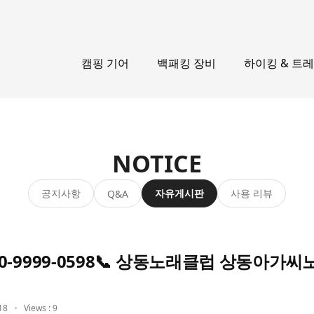
캠핑 기어
백패킹 장비
하이킹 & 트
NOTICE
공지사항
자유게시판
사용 리뷰
Q&A
0-9999-0598📞 상동노래클럽 상동아가
18
Views : 9