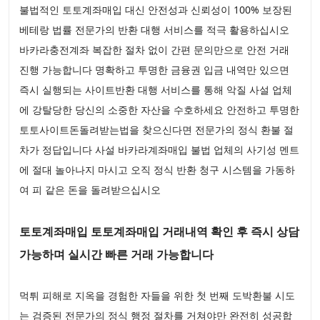
불법적인 토토계좌매입 대신 안전성과 신뢰성이 100% 보장된
베테랑 법률 전문가의 반환 대행 서비스를 적극 활용하십시오
바카라충전계좌 복잡한 절차 없이 간편 문의만으로 안전 거래
진행 가능합니다 명확하고 투명한 금융권 입금 내역만 있으면
즉시 실행되는 사이트반환 대행 서비스를 통해 악질 사설 업체
에 강탈당한 당신의 소중한 자산을 수호하세요 안전하고 투명한
토토사이트돈돌려받는법을 찾으신다면 전문가의 정식 환불 절
차가 정답입니다 사설 바카라계좌매입 불법 업체의 사기성 멘트
에 절대 놀아나지 마시고 오직 정식 반환 청구 시스템을 가동하
여 피 같은 돈을 돌려받으십시오
토토계좌매입 토토계좌매입 거래내역 확인 후 즉시 상담
가능하며 실시간 빠른 거래 가능합니다
먹튀 피해로 지옥을 경험한 자들을 위한 첫 번째 도박환불 시도
는 검증된 전문가의 정식 행정 절차를 거쳐야만 완전히 성공합