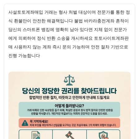
사설토토계좌매입 거래는 형사 처벌 대상이며 전문가를 통한 정
식 환불만이 안전한 해결책입니다 불법 바카라충전계좌 흔적이
당신의 스마트폰 뱅킹에 명확히 남아 있다면 지체 없이 전문가
에게 의뢰하여 정식 반환 소송을 개시하세요 토토사이트계좌판
매 사용하지 않는 계좌 즉시 문의 가능하며 안전 절차 기반으로
진행 가능합니다