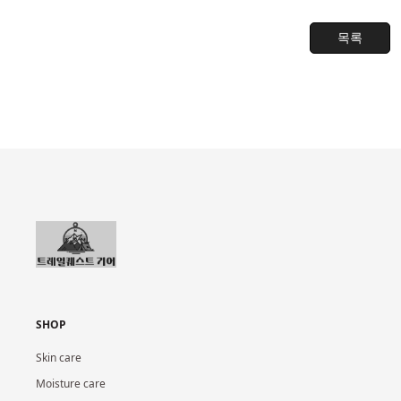
목록
SHOP
Skin care
Moisture care