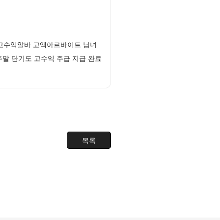
자고수익알바 고액아르바이트 남녀
말 단기도 고수익 주급 지급 완료
목록