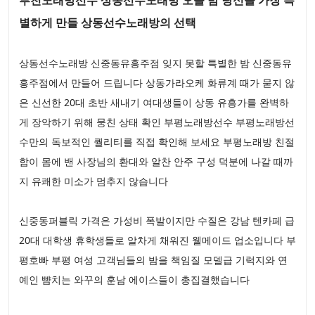
별하게 만들 상동선수노래방의 선택
상동선수노래방 신중동유흥주점 잊지 못할 특별한 밤 신중동유
흥주점에서 만들어 드립니다 상동가라오케 화류계 때가 묻지 않
은 신선한 20대 초반 새내기 여대생들이 상동 유흥가를 완벽하
게 장악하기 위해 뭉친 상태 확인 부평노래방선수 부평노래방선
수만의 독보적인 퀄리티를 직접 확인해 보세요 부평노래방 친절
함이 몸에 밴 사장님의 환대와 알찬 안주 구성 덕분에 나갈 때까
지 유쾌한 미소가 멈추지 않습니다
신중동퍼블릭 가격은 가성비 폭발이지만 수질은 강남 텐카페 급
20대 대학생 휴학생들로 알차게 채워진 웰메이드 업소입니다 부
평호빠 부평 여성 고객님들의 밤을 책임질 모델급 기럭지와 연
예인 뺨치는 와꾸의 훈남 에이스들이 총집결했습니다