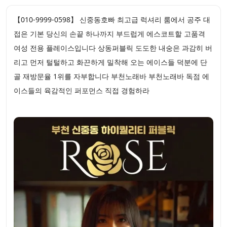
【010-9999-0598】 신중동호빠 최고급 럭셔리 룸에서 공주 대
접은 기본 당신의 손끝 하나까지 부드럽게 에스코트할 고품격
여성 전용 플레이스입니다 상동퍼블릭 도도한 내숭은 과감히 버
리고 먼저 털털하고 화끈하게 밀착해 오는 에이스들 덕분에 단
골 재방문율 1위를 자부합니다 부천노래바 부천노래바 독점 에
이스들의 육감적인 퍼포먼스 직접 경험하라