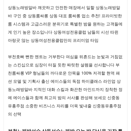
상동노래방알바 깨끗하고 안전한 매장에서 일할 상동노래방알
바 구인 중 상동룸싸롱 상동 대표 룸싸롱 업소 추천! 프라이빗한
룸 시스템과 고급스러운 분위기로 특별한 밤을 원하는 고객들에
게 인기 높은 장소입니다 상동여성전용클럽 남들의 시선 따윈
아랑곳 않는 상동여성전용클럽만의 프리미엄 타임
부천호빠 뻔한 멘트는 거부한다 여심을 뒤흔드는 눈빛과 거침없
는 스킨십으로 심장이 터질 듯한 짜릿한 설렘을 선사합니다 부
천룸싸롱 VIP 형님들의 까다로운 안목을 100% 저격할 현역 패
션 모델 및 기획사 출신 에이스들의 독점 하이클래스 라인업 상
동노래방알바 지적인 대화 스킬과 화끈한 마인드까지 장착한 정
예 에이스들과 함께 최고의 밤의 서사를 완성해 보세요 신중동
유흥주점 소중한 비즈니스 자리를 더욱 빛내줄 신중동유흥주점
의 선택
부천노래방선수 상동선수노래방 오늘 밤 당신을 가장 특