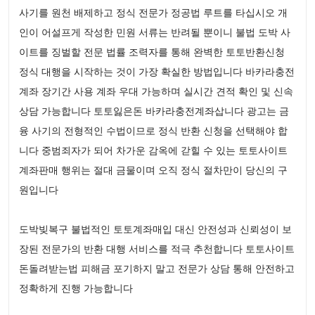
사기를 원천 배제하고 정식 전문가 정공법 루트를 타십시오 개
인이 어설프게 작성한 민원 서류는 반려될 뿐이니 불법 도박 사
이트를 징벌할 전문 법률 조력자를 통해 완벽한 토토반환신청
정식 대행을 시작하는 것이 가장 확실한 방법입니다 바카라충전
계좌 장기간 사용 계좌 우대 가능하며 실시간 견적 확인 및 신속
상담 가능합니다 토토잃은돈 바카라충전계좌삽니다 광고는 금
융 사기의 전형적인 수법이므로 정식 반환 신청을 선택해야 합
니다 중범죄자가 되어 차가운 감옥에 갇힐 수 있는 토토사이트
계좌판매 행위는 절대 금물이며 오직 정식 절차만이 당신의 구
원입니다
도박빚복구 불법적인 토토계좌매입 대신 안전성과 신뢰성이 보
장된 전문가의 반환 대행 서비스를 적극 추천합니다 토토사이트
돈돌려받는법 피해금 포기하지 말고 전문가 상담 통해 안전하고
정확하게 진행 가능합니다