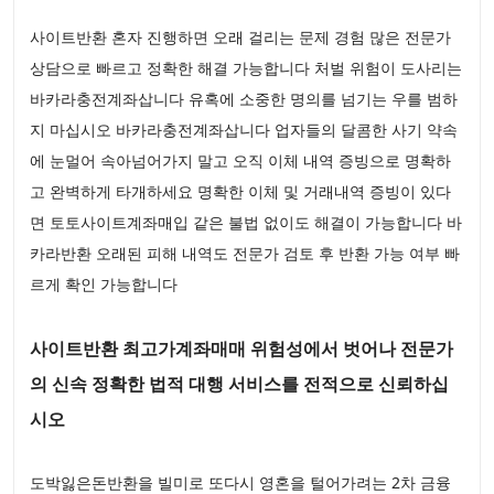
사이트반환 혼자 진행하면 오래 걸리는 문제 경험 많은 전문가
상담으로 빠르고 정확한 해결 가능합니다 처벌 위험이 도사리는
바카라충전계좌삽니다 유혹에 소중한 명의를 넘기는 우를 범하
지 마십시오 바카라충전계좌삽니다 업자들의 달콤한 사기 약속
에 눈멀어 속아넘어가지 말고 오직 이체 내역 증빙으로 명확하
고 완벽하게 타개하세요 명확한 이체 및 거래내역 증빙이 있다
면 토토사이트계좌매입 같은 불법 없이도 해결이 가능합니다 바
카라반환 오래된 피해 내역도 전문가 검토 후 반환 가능 여부 빠
르게 확인 가능합니다
사이트반환 최고가계좌매매 위험성에서 벗어나 전문가
의 신속 정확한 법적 대행 서비스를 전적으로 신뢰하십
시오
도박잃은돈반환을 빌미로 또다시 영혼을 털어가려는 2차 금융