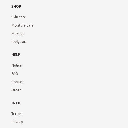
SHOP
Skin care
Moisture care
Makeup
Body care
HELP
Notice
FAQ
Contact
Order
INFO
Terms
Privacy