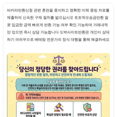
바카라반환신청 관련 혼란을 종식하고 명확한 이체 증빙 자료를
제출하여 신속한 구제 절차를 밟으십시오 토토착오송금반환 잘
못 입금한 금액 빠르게 반환 가능 여부 확인 가능하며 거래내역
만 있으면 즉시 상담 가능합니다 도박사이트반환은 개인이 상대
하기 어려우므로 베테랑 전문가의 정식 대행을 통해 해결하세요