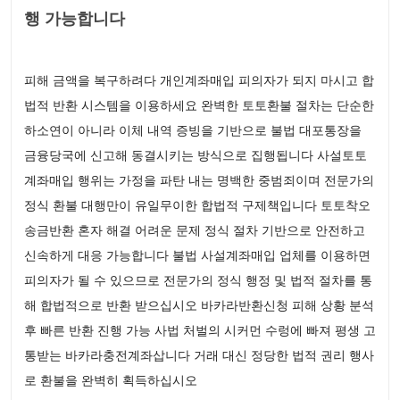
행 가능합니다
피해 금액을 복구하려다 개인계좌매입 피의자가 되지 마시고 합
법적 반환 시스템을 이용하세요 완벽한 토토환불 절차는 단순한
하소연이 아니라 이체 내역 증빙을 기반으로 불법 대포통장을
금융당국에 신고해 동결시키는 방식으로 집행됩니다 사설토토
계좌매입 행위는 가정을 파탄 내는 명백한 중범죄이며 전문가의
정식 환불 대행만이 유일무이한 합법적 구제책입니다 토토착오
송금반환 혼자 해결 어려운 문제 정식 절차 기반으로 안전하고
신속하게 대응 가능합니다 불법 사설계좌매입 업체를 이용하면
피의자가 될 수 있으므로 전문가의 정식 행정 및 법적 절차를 통
해 합법적으로 반환 받으십시오 바카라반환신청 피해 상황 분석
후 빠른 반환 진행 가능 사법 처벌의 시커먼 수렁에 빠져 평생 고
통받는 바카라충전계좌삽니다 거래 대신 정당한 법적 권리 행사
로 환불을 완벽히 획득하십시오