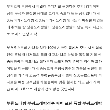
부천호빠 부천에서 특별한 분위기를 원한다면 추천! 감각적인
공간 구성과 친절한 응대로 고객 만족도가 높은 공간입니다 신
중동아가씨노래방 신중동아가씨노래방 언니들의 화끈한 마인드
에 취하는 밤 상동노래방알바 상동노래방알바 당일 즉시 지급으
로 보너스 인생 시작
부천호스트바 사생활 차단 100% 시크릿 룸에서 주변 시선 의식
없이 훈남 매니저들의 특급 애교와 멜로 눈빛을 독점할 기회 신
중동룸싸롱 비즈니스 접대부터 소모임까지 완벽한 격식과 프라
이빗을 제공합니다 신중동호빠 부평유흥주점 거품을 완전히 뺀
정직한 가격과 고품격 부평유흥주점의 콤비 신중동호스트바 까
다로운 여성 고객님들의 눈높이에 맞춘 철저한 외모 관리와 특
급 매너 교육으로 내상이 전혀 없는 곳입니다
부천노래방 부평노래방선수 매력 포텐 폭발 부평노래방