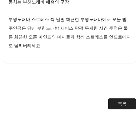
동치는 부천노래바 매혹의 구장
부평노래바 스트레스 싹 날릴 화끈한 부평노래바에서 오늘 밤
주인공은 당신 부천노래방 서비스 팍팍 무제한 시간 투척은 물
론 화끈한 오픈 마인드의 미녀들과 함께 스트레스를 안드로메다
로 날려버리세요
목록