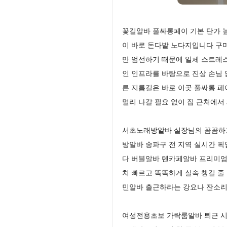
꽃길알바 풀싸롱페이 기본 단가 높
이 바로 돈다발 노다지입니다 구
만 엄선하기 때문에 일체 스트레
인 인프라를 바탕으로 진상 손님 
른 지름길은 바로 이곳 풀싸롱 
멀리 나갈 필요 없이 집 근처에서
서초노래방알바 실장님의 꼼꼼하고
방알바 송파구 전 지역 실시간 
다 버블알바 텐카페알바 프리미엄
치 빠르고 똑똑하게 실속 챙길 
민알바 출근하라는 강요나 잔소리가
여성전용초보 가락룸알바 퇴근 시 