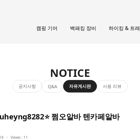
캠핑 기어
백패킹 장비
하이킹 & 트
NOTICE
공지사항
자유게시판
사용 리뷰
Q&A
heyng8282⭐ 쩜오알바 텐카페알바
19
Views : 11