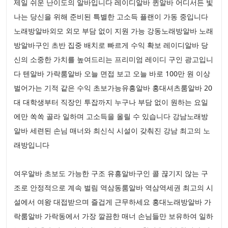
제일 쉬운 난이도의 알바입니다 레이디알바 퀸알바 어디서든 빛
나는 당신을 위해 준비된 특별한 고소득 플랜이 가동 중입니다
노래방알바외모 외모 부담 없이 지원 가능 강동노래방알바 노래
방알바구인 초반 집중 배치로 빠르게 수익 확보 레이디알바 당
신의 소중한 가치를 높여드리는 프리미엄 레이디 구인 광고입니
다 텐알바 가락룸알바 오늘 면접 보고 오늘 바로 100만 원 이상
벌어가는 기적 같은 수익 초보가능유흥알바 홍대셔츠룸알바 20
대 대학생부터 직장인 투잡까지 누구나 부담 없이 원하는 요일
에만 쏙쏙 골라 일하며 고소득을 올릴 수 있습니다 강남노래방
알바 세련된 손님 매너와 최신식 시설이 갖춰진 강남 최고의 노
래방입니다
여우알바 초보도 가능한 구조 유흥알바구인 콜 끊기지 않는 구
조로 안정적으로 계속 벌림 역삼동룸알바 역삼역세권 최고의 시
설에서 여왕 대접받으며 즐겁게 근무하세요 홍대노래방알바 가
락룸알바 가락동에서 가장 깔끔한 매너 손님들만 보유하여 일하