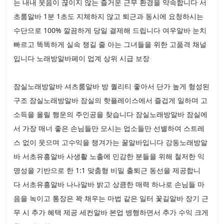
는 내내 웃음이 끊이지 않는 즐거운 근무 환경을 약속합니다 서
초룸알바 1분 1초도 지체하지 않고 퇴근과 동시에 요청하시는
수단으로 100% 깔끔하게 당일 결제해 드립니다 여우알바 눈치
빠르고 똑똑하게 실속 챙길 줄 아는 그녀들을 위한 고품격 채널
입니다 노래방알바페이 업계 상위 시급 보장
잠실노래방알바 셔츠룸알바 방 퀄리티 좋아서 단가 높게 형성된
구조 잠실노래방알바 잠실의 핫플레이스에서 즐겁게 일하며 고
소득을 올릴 행운의 주인공을 찾습니다 잠실노래방알바 잠실에
서 가장 매너 좋은 손님들만 모시는 업소들만 선별하여 스트레
스 없이 웃으며 고수익을 챙겨가는 꿀알바입니다 강동노래방알
바 서초유흥알바 사생활 노출에 민감한 분들을 위해 철저한 익
명성을 기반으로 한 1:1 맞춤형 비밀 출퇴근 동선을 제공합니
다 서초유흥알바 나나알바 밝고 상큼한 매력 하나로 손님들 마
음을 녹이고 통장은 꽉 채우는 마법 같은 일터 꽃길알바 장기 근
무 시 추가 혜택 제공 세컨알바 본업 병행하면서 추가 수익 크게