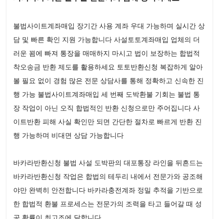
불법사이트계좌매입 장기간 사용 계좌 우대 가능하며 실시간 상
담 및 빠른 확인 지원 가능합니다 사설토토계좌매입 업체의 더
러운 꾐에 빠져 통장을 매매하지 마시고 법이 보장하는 합법적
착오송금 반환 제도를 활용하세요 토토반환신청 복잡하게 알아
볼 필요 없이 경험 많은 전문 상담사를 통해 정확하고 신속한 진
행 가능 불법사이트계좌매입 세 번째 도박환불 기회는 불법 통
장 작업이 아닌 오직 합법적인 반환 신청으로만 주어집니다 사
이트반환 피해 사실 확인만 되면 간단한 절차로 빠르게 반환 진
행 가능하며 비대면 상담 가능합니다
바카라반환신청 불법 사설 도박판의 대포통장 라인을 뒤흔드는
바카라반환신청 작업은 합법의 테두리 내에서 전문가와 공조해
야만 완벽히 안전합니다 바카라충전계좌 정밀 추적을 기반으로
한 합법적 환불 프로세스는 전문가의 조력을 타고 들어갈 때 성
공 확률이 최고조에 달합니다