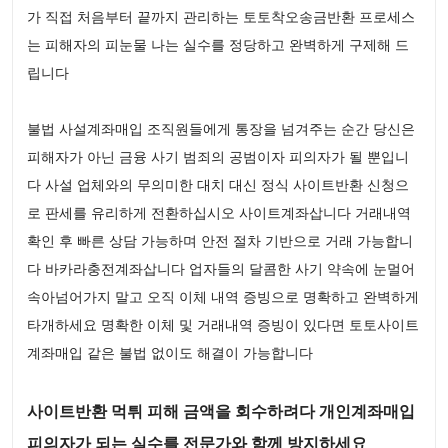
가 직접 처음부터 끝까지 관리하는 토토착오송금반환 프로세스
는 피해자의 피눈물 나는 실수를 정당하고 완벽하게 구제해 드
립니다
불법 사설계좌매입 조직원들에게 통장을 넘겨주는 순간 당신은
피해자가 아닌 금융 사기 범죄의 공범이자 피의자가 될 뿐입니
다 사설 업체와의 무의미한 대치 대신 정식 사이트반환 신청으
로 판세를 유리하게 전환하십시오 사이트계좌삽니다 거래내역
확인 후 빠른 상담 가능하며 안전 절차 기반으로 거래 가능합니
다 바카라충전계좌삽니다 업자들의 달콤한 사기 약속에 눈멀어
속아넘어가지 말고 오직 이체 내역 증빙으로 명확하고 완벽하게
타개하세요 명확한 이체 및 거래내역 증빙이 있다면 토토사이트
계좌매입 같은 불법 없이도 해결이 가능합니다
사이트반환 먹튀 피해 금액을 회수하려다 개인계좌매입
피의자가 되는 실수를 전문가와 함께 방지하세요