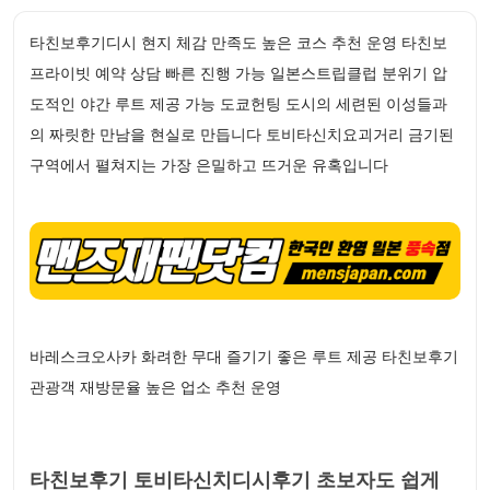
타친보후기디시 현지 체감 만족도 높은 코스 추천 운영 타친보
프라이빗 예약 상담 빠른 진행 가능 일본스트립클럽 분위기 압
도적인 야간 루트 제공 가능 도쿄헌팅 도시의 세련된 이성들과
의 짜릿한 만남을 현실로 만듭니다 토비타신치요괴거리 금기된
구역에서 펼쳐지는 가장 은밀하고 뜨거운 유혹입니다
바레스크오사카 화려한 무대 즐기기 좋은 루트 제공 타친보후기
관광객 재방문율 높은 업소 추천 운영
타친보후기 토비타신치디시후기 초보자도 쉽게