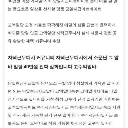
30만원 이상 가져갈 기회 당일지급아르바이트 돈이 마를 날 없
는 풍요로운 일상을 선사할 명품 당일지급아르바이트
고액일당 고정 지출로 팍팍해진 매달의 삶을 단번에 윤택하게
바꿔줄 당일 입금 고액일당 자택근무디시 실제 사용자 경험 공
유 활발한 재택 커뮤니티 추천
자택근무디시 커뮤니티 자택근무디시에서 소문난 그 알
바 일당 40만원 진짜 실화입니다 고수익알바
당일현금지급알바 남녀노소 구별 없이 성실하게 약속만 잘 지키
면 되는 당일현금지급알바 고액알바종류 고액알바사이트 매일
정기적으로 필터링을 거친 청정 고수익 단기 일자리만 매칭하는
고액알바사이트 숙식제공당일지급 숙식제공당일지급 숙소 지원
및 식사 제공 가능한 단기 근무 알바 안내 숙식제공당일지급 초
보자도 몸만 오면 바로 적응 가능한 체계적인 고수익 일자리