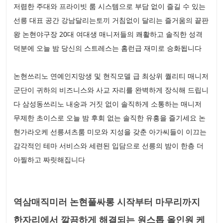
저렴한 주대와 프라이빗 룸 시스템으로 부담 없이 즐길 수 있는
선릉 대표 공간 강남달리는토끼 거침없이 달리는 즐거움의 끝판
왕 논현야구장 20대 여대생 매니저들의 쾌활하고 솔직한 성격
덕분에 오늘 밤 당신의 스트레스는 홈런급 재미로 승화됩니다
논현쓰리노 연예인지망생 및 현직모델 급 최상위 퀄리티 매니저
군단이 귀하의 비즈니스와 사교 자리를 완벽하게 장식해 드립니
다 삼성동쓰리노 내숭과 거짓 없이 솔직하게 소통하는 매니저
무제한 초이스로 오늘 밤 후회 없는 솔직한 유흥을 즐기세요 논
현가라오케 선릉셔츠룸 미모와 지성을 갖춘 아가씨들이 이끄는
감각적인 테마 서비스와 세련된 입담으로 선릉의 밤이 한층 더
아찔하고 짜릿해집니다
역삼매직미러 논현풀싸롱 시작부터 마무리까지
한자리에서 깔끔하게 해결되는 원스톱 올인원 케