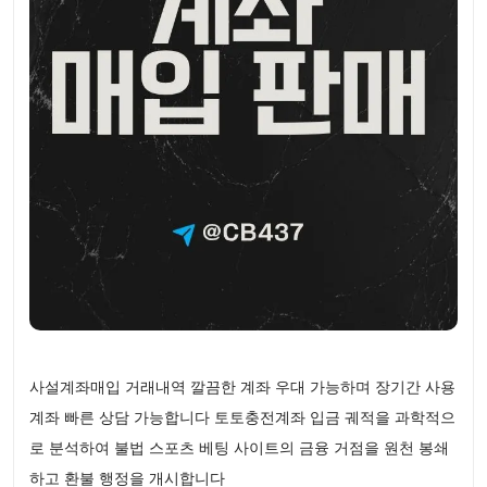
사설계좌매입 거래내역 깔끔한 계좌 우대 가능하며 장기간 사용
계좌 빠른 상담 가능합니다 토토충전계좌 입금 궤적을 과학적으
로 분석하여 불법 스포츠 베팅 사이트의 금융 거점을 원천 봉쇄
하고 환불 행정을 개시합니다