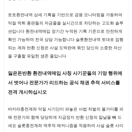
토토환전내역 상세 기록을 기반으로 금융 모니터링을 가동하여
악질 먹튀 총판들의 자금줄을 실시간으로 차단하는 고도화 솔루
션입니다 환전내역매입 장기간 누적된 기록 기준으로 안전하게
확인 가능하며 전국 상담 가능합니다 슬롯환전내역 토대로 집행
되는 계좌 반환 신청은 사설 도박판에 묶인 당신의 소중한 자산
을 구출할 유일한 생존 줄입니다
잃은돈반환 환전내역매입 사칭 사기꾼들의 기망 행위에
서 벗어나 전문가가 리드하는 공식 채권 추적 서비스를
전격 개시하십시오
바카라충전계좌 악질 사기단이 파놓은 사법 처벌의 올가미를 피
해 전문가와 함께 당당하게 지급정지 반환 신청의 칼날을 빼 드
세요 슬롯충전계좌 역추적 메커니즘을 적용하여 사설 슬롯 사이