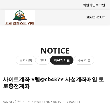
회원가입
로그인
SEARCH
CART
NOTICE
공지사항
자유게시판
사용 리뷰
Q&A
사이트계좌 ⭐텔@cb437⭐ 사설계좌매입 토
토충전계좌
Author : 한**
Date Posted : 2026-06-19
Views : 11