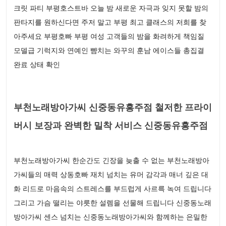
크릿 파티 부평호스트바 오늘 밤 새로운 자극과 잊지 못할 밤의
판타지를 원하신다면 주저 말고 부평 최고 클래스의 저희를 찾
아주세요 부평호빠 부평 여성 고객들의 밤을 화려하게 책임질
모델급 기럭지와 연예인 뺨치는 와꾸의 훈남 에이스들 총집결
완료 상태 확인
부천노래방아가씨 신중동유흥주점 철저한 프라이
버시 보장과 완벽한 밀착 서비스 신중동유흥주점
부천노래방아가씨 한순간도 긴장을 늦출 수 없는 부천노래방아
가씨들의 매력 상동호빠 재치 넘치는 유머 감각과 매너 깊은 대
화 리드로 마음속의 스트레스를 부드럽게 사르륵 녹여 드립니다
그리고 가슴 떨리는 야릇한 설렘을 선물해 드립니다 신중동노래
방아가씨 센스 넘치는 신중동노래방아가씨와 함께하는 은밀한