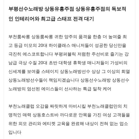
부평선수노래방 상동유흥주점 상동유흥주점의 독보적
인 인테리어와 최고급 스태프 전격 대기
부천룸싸롱 상동룸싸롱 귀한 양주의 품격을 한층 더 높여줄 최
고 등급 미모의 20대 하이클래스 매니저들이 성공한 당신만을
극진히 에스코트합니다 부평퍼블릭 저렴한 주선비로 즐기는 강
남급 극상 수질 20대 초반 대학생 휴학생 매니저들이 가성비의
신세계를 보여줄 스테이지 상동노래방선수 상상 그 이상의 희열
상동노래방선수들이 책임지겠습니다 상동선수노래방 상동선수
노래방의 엄선된 에이스들이 선사하는 특급 밀착 케어
부천노래클럽 오감을 짜릿하게 마비시킬 부천노래클럽만의 치
명적인 매력 상동호스트바 까다로운 안목을 가진 여성 고객들을
위한 외모 관리와 에티켓 교육을 완료해 내상이 전혀 없는 업소
입니다