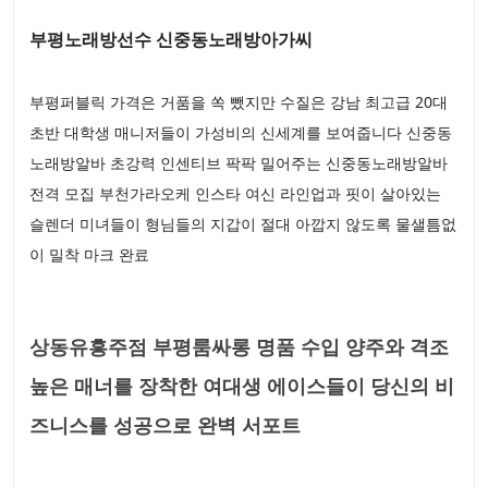
부평노래방선수 신중동노래방아가씨
부평퍼블릭 가격은 거품을 쏙 뺐지만 수질은 강남 최고급 20대
초반 대학생 매니저들이 가성비의 신세계를 보여줍니다 신중동
노래방알바 초강력 인센티브 팍팍 밀어주는 신중동노래방알바
전격 모집 부천가라오케 인스타 여신 라인업과 핏이 살아있는
슬렌더 미녀들이 형님들의 지갑이 절대 아깝지 않도록 물샐틈없
이 밀착 마크 완료
상동유흥주점 부평룸싸롱 명품 수입 양주와 격조
높은 매너를 장착한 여대생 에이스들이 당신의 비
즈니스를 성공으로 완벽 서포트