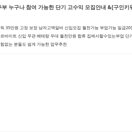
부 누구나 참여 가능한 단기 고수익 모집안내 &[구인키워
득 35만원 고정 보장 남자고액알바 신입모집 월천가능 부업가능 일급2
르바이트 신입 무관 베테랑 우대 월천만원 합류 집에서할수있는부업 단
험없는 분들도 쉽게 가능한 업무추천