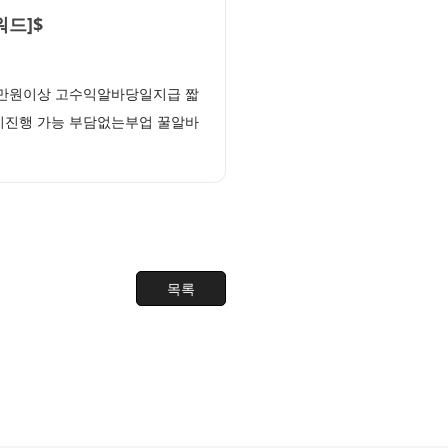
드]$
0만원이상 고수익알바당일지급 짧
기진행 가능 부담없는부업 꿀알바
목록