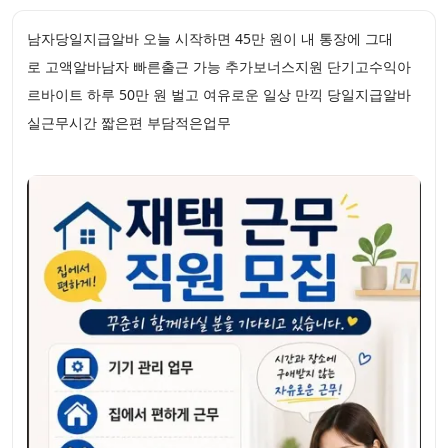
남자당일지급알바 오늘 시작하면 45만 원이 내 통장에 그대
로 고액알바남자 빠른출근 가능 추가보너스지원 단기고수익아
르바이트 하루 50만 원 벌고 여유로운 일상 만끽 당일지급알바
실근무시간 짧은편 부담적은업무