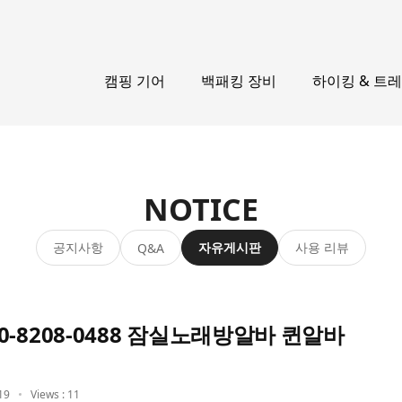
캠핑 기어
백패킹 장비
하이킹 & 트
NOTICE
공지사항
자유게시판
사용 리뷰
Q&A
0-8208-0488 잠실노래방알바 퀸알바
19
Views : 11