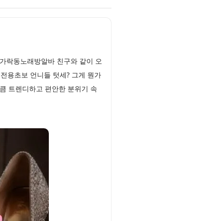
 가락동노래방알바 친구와 같이 오
성전용초보 언니들 텃세? 그게 뭔가
만큼 트렌디하고 편안한 분위기 속