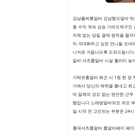
강남풀싸롱알바 강남쩜오알바 텃세
총 수익 계속 상승 가라오케구인 
지체 없는 당일 결제 원칙을 철저
익 극대화하고 싶은 언니들 모여
니저로 거듭나도록 도와드립니다 
알바 셔츠룸알바 시설 퀄리티 높아
가락유흥알바 퇴근 시 1원 한 장
가에서 당신의 매력을 뽐내고 최
며 일체의 강요 없는 편안한 근
템입니다 노래방알바외모 외모 부
일 시작 전 고민되는 부분은 24
홍대셔츠룸알바 룸알바페이 페이 