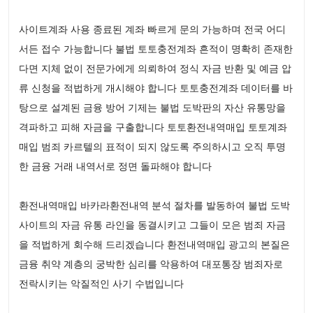
사이트계좌 사용 종료된 계좌 빠르게 문의 가능하며 전국 어디
서든 접수 가능합니다 불법 토토충전계좌 흔적이 명확히 존재한
다면 지체 없이 전문가에게 의뢰하여 정식 자금 반환 및 예금 압
류 신청을 적법하게 개시해야 합니다 토토충전계좌 데이터를 바
탕으로 설계된 금융 방어 기제는 불법 도박판의 자산 유통망을
격파하고 피해 자금을 구출합니다 토토환전내역매입 토토계좌
매입 범죄 카르텔의 표적이 되지 않도록 주의하시고 오직 투명
한 금융 거래 내역서로 정면 돌파해야 합니다
환전내역매입 바카라환전내역 분석 절차를 발동하여 불법 도박
사이트의 자금 유통 라인을 동결시키고 그들이 모은 범죄 자금
을 적법하게 회수해 드리겠습니다 환전내역매입 광고의 본질은
금융 취약 계층의 궁박한 심리를 악용하여 대포통장 범죄자로
전락시키는 악질적인 사기 수법입니다