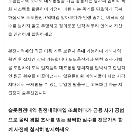
토환전내역 토대로 대포통장을 기습 동결하는 당사의 법리적 특
화 시스템을 활용하여 가정이 파탄 나는 위기를 단호하게 극복
하십시오 토토환전내역매입 알아보다가 인생 종치는 비극적 실
수를 범하지 말고 투명하고 정의로운 법적 테두리 안에서 자산
을 안전하게 탈환하세요
환전내역매입 최근 이용 기록 보유자 우대 가능하며 거래내역
확인 후 실시간 상담 가능합니다 토토충전계좌 원천 조사 기법
을 도입하여 도박 업자들의 대포통장 명의자를 압박하고 합법적
인 원금 환수를 이끌어냅니다 잃은돈반환 피해자들이 사법 사각
지대에서 구제받을 수 있는 유일한 탈출구는 고도화된 자금 지
급정지 솔루션입니다
슬롯환전내역 환전내역매입 조회하다가 금융 사기 공범
으로 몰려 경찰 조사를 받는 끔찍한 실수를 전문가와 함
께 사전에 철저히 방지하세요