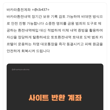
바카라충전계좌 ⭐@cb437⭐
바카라환전내역 장기간 보유 기록 검토 가능하며 비대면 방식으
로 안전 진행 가능합니다 소중한 명의를 금융 범죄의 도구로 제
공하는 환전내역매입 대신 적법하게 이체 내역 증빙을 활용하여
자산을 정당하게 탈환하세요 토토환전내역 토대로 도박 범죄 카
르텔이 운용하는 차명 대포통장을 즉각 동결시키고 피해 원금을
안전하게 회복시켜 드립니다