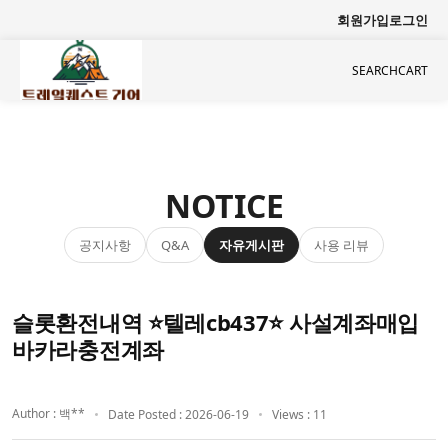
회원가입
로그인
SEARCH
CART
NOTICE
공지사항
자유게시판
사용 리뷰
Q&A
슬롯환전내역 ⭐텔레cb437⭐ 사설계좌매입
바카라충전계좌
Author : 백**
Date Posted : 2026-06-19
Views : 11