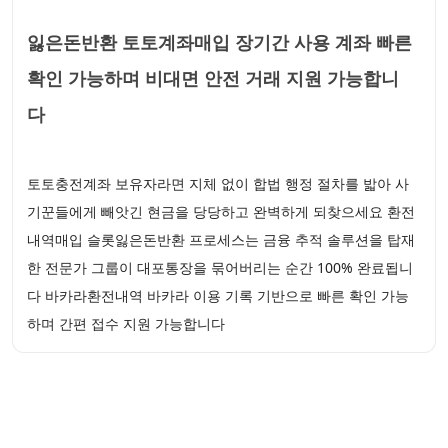
잃은돈반환 토토계좌매입 장기간 사용 계좌 빠른
확인 가능하며 비대면 안전 거래 지원 가능합니
다
토토충전계좌 보유자라면 지체 없이 합법 행정 절차를 밟아 사
기꾼들에게 빼앗긴 현금을 당당하고 완벽하게 되찾으세요 환전
내역매입 슬롯잃은돈반환 프로세스는 금융 추적 솔루션을 탑재
한 전문가 그룹이 대포통장을 묶어버리는 순간 100% 완료됩니
다 바카라환전내역 바카라 이용 기록 기반으로 빠른 확인 가능
하며 간편 접수 지원 가능합니다