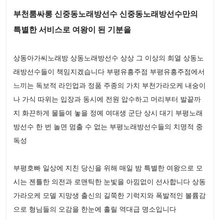
부천룸싸롱 신중동노래방선수 신중동노래방선수만의
특별한 서비스로 여왕이 된 기분을
상동아가씨노래방 상동노래방선수 상상 그 이상의 희열 상동노
래방선수들이 책임지겠습니다 부평유흥주점 부평유흥주점에서
느끼는 독보적 라인업과 정품 주종의 가치 부천가라오케 내숭이
나 가식 따위는 입장과 동시에 전원 압수하고 머리부터 발끝까
지 화끈하게 물들여 놓을 정예 여대생 군단 상시 대기 부평노래
방선수 한 번 놀면 멈출 수 없는 부평노래방선수들의 치명적 중
독성
부평호빠 일상에 지친 당신을 위해 매일 밤 특별한 여왕으로 모
시는 젠틀한 의전과 로맨틱한 눈빛을 아낌없이 선사합니다 상동
가라오케 모델 지망생 출신의 길쭉한 기럭지와 폭발적인 볼륨감
으로 형님들의 오감을 한눈에 홀릴 역대급 명소입니다