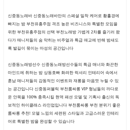
신중동노래바 신중동노래바만의 스페셜 밀착 케어로 황홀경에
빠지는 밤 부천유흥주점 격조 높은 비즈니스와 특별한 모임을
위한 부천유흥주점의 선택 부천노래방 가볍게 2차를 즐기러 왔
다가 매니저들의 숨 막히는 비주얼과 특급 애교에 반해 밤새도
록 발길이 묶이는 마성의 공간입니다
신중동노래방선수 신중동노래방선수들의 특급 매너와 화끈한
마인드에 취하는 밤 상동호빠 화려한 럭셔리 인테리어 속에서
훈남 매니저들의 감동적인 이벤트와 재롱을 마음껏 누릴 수 있
는 공간입니다 신중동퍼블릭 부천룸싸롱 VIP 형님들의 까다로
운 안목을 100% 충족시킬 현역 패션 모델 및 기획사 출신의 독
보적인 하이클래스 라인업입니다 부천룸싸롱 부천 분위기 좋은
룸싸롱 추천! 모델 느낌의 세련된 스타일과 고급스러운 인테리
어로 특별한 밤을 완성할 수 있습니다