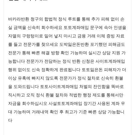
바카라반환 청구의 합법적 정식 루트를 통해 추가 피해 없이 손
실 금액을 신속히 회수하세요 토토계좌매입 문구에 속아 인생을
자멸의 구렁텅이로 밀어 넣지 마시고 금융 거래 이체 증빙 자료
를 들고 전문가를 찾으세요 도박잃은돈반환 포기했던 피해금도
전문가 통해 빠른 해결 방향 확인 가능하며 실시간 상담 지원 가
능합니다 전문가가 전담하는 정식 반환 신청은 사이트계좌매입
행위 없이도 신속 정확하게 완료됩니다 토토잃은돈 피해자가 더
이상 유혹에 빠지지 않도록 전문가가 정식 절차로 신속히 환불
을 도와드립니다 토토사이트계좌매입 처벌의 잔인함을 똑바로
직시하고 오직 정식 환불 절차와 적법한 행정 제도를 통해서만
자금을 회수하십시오 사설토토계좌매입 장기간 사용된 계좌 우
대 가능하며 거래내역 확인 후 최고가 기준 빠른 상담 가능합니
다