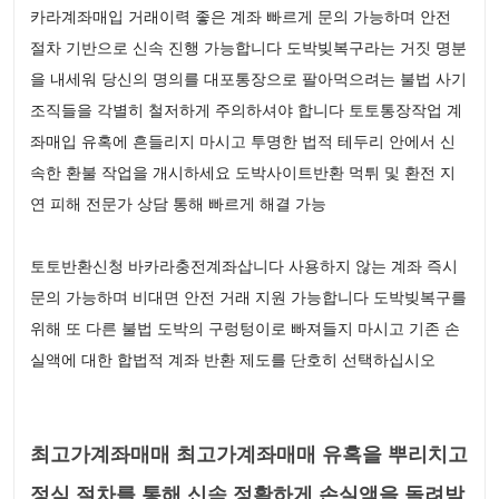
카라계좌매입 거래이력 좋은 계좌 빠르게 문의 가능하며 안전
절차 기반으로 신속 진행 가능합니다 도박빚복구라는 거짓 명분
을 내세워 당신의 명의를 대포통장으로 팔아먹으려는 불법 사기
조직들을 각별히 철저하게 주의하셔야 합니다 토토통장작업 계
좌매입 유혹에 흔들리지 마시고 투명한 법적 테두리 안에서 신
속한 환불 작업을 개시하세요 도박사이트반환 먹튀 및 환전 지
연 피해 전문가 상담 통해 빠르게 해결 가능
토토반환신청 바카라충전계좌삽니다 사용하지 않는 계좌 즉시
문의 가능하며 비대면 안전 거래 지원 가능합니다 도박빚복구를
위해 또 다른 불법 도박의 구렁텅이로 빠져들지 마시고 기존 손
실액에 대한 합법적 계좌 반환 제도를 단호히 선택하십시오
최고가계좌매매 최고가계좌매매 유혹을 뿌리치고
정식 절차를 통해 신속 정확하게 손실액을 돌려받