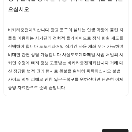
으십시오
바카라충전계좌삽니다 광고 문구의 실체는 인생 막장에 몰린 자
들을 이용하는 사기단의 전형적 올가미이므로 정식 반환 제도를
선택해야 합니다 토토계좌매입 장기간 사용 계좌 우대 가능하며
비대면 간편 상담 가능합니다 사설토토계좌매입 사법 처벌의 시
커먼 수렁에 빠져 평생 고통받는 바카라충전계좌삽니다 거래 대
신 정당한 법적 권리 행사로 환불을 완벽히 획득하십시오 불법
사이트 먹튀 피해로 인한 잃은돈복구를 원하신다면 단순한 이체
증빙 자료만으로 준비 끝입니다