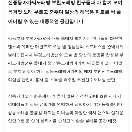
신중동아가씨노래방 부천노래방 친구들과 다 함께 모여
목청껏 노래 부르고 춤추며 일상의 해묵은 피로를 싹 풀
어버릴 수 있는 대중적인 공간입니다
상동호빠 부평가라오케 대형 룸에서 펼쳐지는 언니들의 화끈한
댄스와 유쾌한 마인드로 오늘 밤 형님들의 스트레스를 완벽하게
날려드립니다 부평노래방선수 오늘 밤 당신의 로망을 완성할 부
평노래방선수 풀대기 중 상동노래방아가씨 단골들이 절대 비밀
로 부치고 싶어 하는 상동노래방아가씨의 매치 부천선수노래방
여심을 완전히 훔쳐 갈 초특급 비주얼 부천선수노래방 군단
상동가라오케 화류계 때가 묻지 않은 신선한 20대 초반 새내기
여대생들이 상동 유흥가를 완벽하게 장악하기 위해 뭉쳤습니다
상동노래방 볼륨감 터지는 미녀들의 아찔한 섹시 댄스와 살가운
입담으로 룸 안의 분위기를 순식간에 활활 불태울 공간 배정