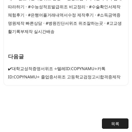
따라하기 · #수능성적표발급위조 비교정리 · #수술확인서제작
체험후기 · #은행어플거래내역서수정 제작후기 · #소득금액증
명원제작 빠른상담 · #병원진단서위조 위조잘하는곳 · #고교생
활기록부제작 실시간배송
다음글
✔️대학교성적증명서위조 ⭐텔레ID:COPYNAMU⭐카톡
ID:COPYNAMU⭐ 졸업증서위조 고등학교검정고시합격증제작
목록