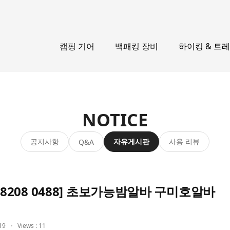
캠핑 기어
백패킹 장비
하이킹 & 트
NOTICE
공지사항
자유게시판
사용 리뷰
Q&A
 8208 0488] 초보가능밤알바 구미호알바
19
Views : 11