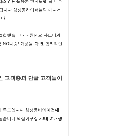
업소 강남풀싸롱 현직모델 급 비주
 드립니다 삼성동하이퍼블릭 매니저
니다
 결합했습니다 논현쩜오 파트너의
NO내숭! 거품을 쫙 뺀 합리적인
인 고객층과 단골 고객들이
적인 무드입니다 삼성동바이어접대
돕습니다 역삼야구장 20대 여대생