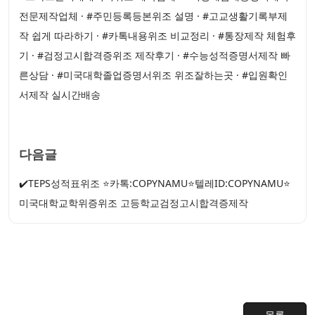
전문제작업체 · #주민등록등본위조 설명 · #고교생활기록부제
작 쉽게 따라하기 · #카톡내용위조 비교정리 · #통장제작 체험후
기 · #검정고시합격증위조 제작후기 · #수능성적증명서제작 빠
른상담 · #미국대학졸업증명서위조 위조잘하는곳 · #입원확인
서제작 실시간배송
다음글
✔️TEPS성적표위조 ⭐카톡:COPYNAMU⭐텔레ID:COPYNAMU⭐
미국대학교학위증위조 고등학교검정고시합격증제작
목록