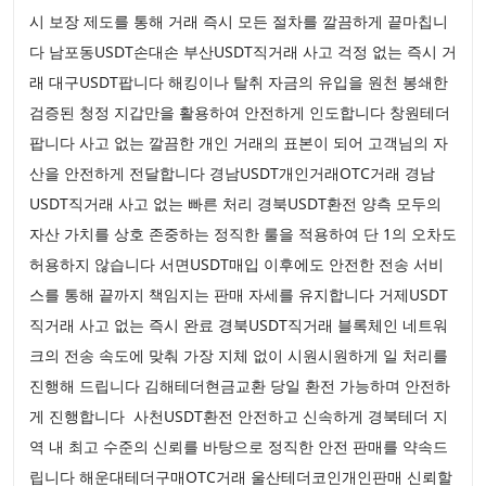
시 보장 제도를 통해 거래 즉시 모든 절차를 깔끔하게 끝마칩니
다 남포동USDT손대손 부산USDT직거래 사고 걱정 없는 즉시 거
래 대구USDT팝니다 해킹이나 탈취 자금의 유입을 원천 봉쇄한
검증된 청정 지갑만을 활용하여 안전하게 인도합니다 창원테더
팝니다 사고 없는 깔끔한 개인 거래의 표본이 되어 고객님의 자
산을 안전하게 전달합니다 경남USDT개인거래OTC거래 경남
USDT직거래 사고 없는 빠른 처리 경북USDT환전 양측 모두의
자산 가치를 상호 존중하는 정직한 룰을 적용하여 단 1의 오차도
허용하지 않습니다 서면USDT매입 이후에도 안전한 전송 서비
스를 통해 끝까지 책임지는 판매 자세를 유지합니다 거제USDT
직거래 사고 없는 즉시 완료 경북USDT직거래 블록체인 네트워
크의 전송 속도에 맞춰 가장 지체 없이 시원시원하게 일 처리를
진행해 드립니다 김해테더현금교환 당일 환전 가능하며 안전하
게 진행합니다 사천USDT환전 안전하고 신속하게 경북테더 지
역 내 최고 수준의 신뢰를 바탕으로 정직한 안전 판매를 약속드
립니다 해운대테더구매OTC거래 울산테더코인개인판매 신뢰할