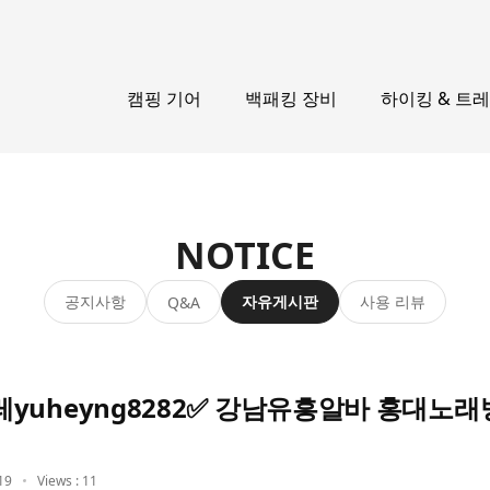
캠핑 기어
백패킹 장비
하이킹 & 트
NOTICE
공지사항
자유게시판
사용 리뷰
Q&A
yuheyng8282✅ 강남유흥알바 홍대노
19
Views : 11