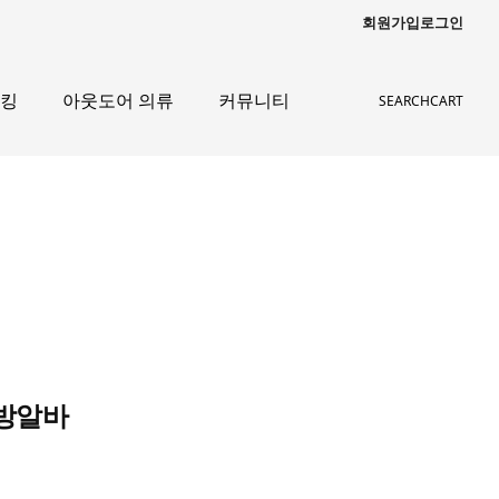
회원가입
로그인
레킹
아웃도어 의류
커뮤니티
SEARCH
CART
래방알바