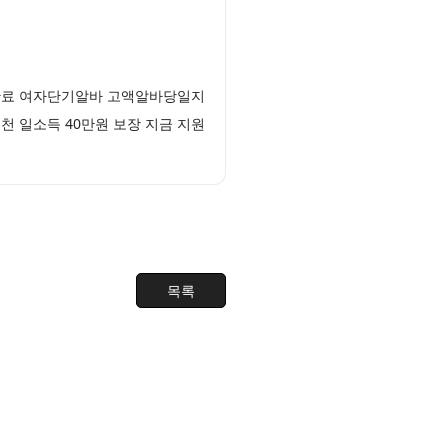
 완료 여자단기알바 고액알바당일지
천 일소득 40만원 보장 지금 지원
목록