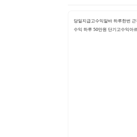
당일지급고수익알바 하루한번 근
수익 하루 50만원 단기고수익아