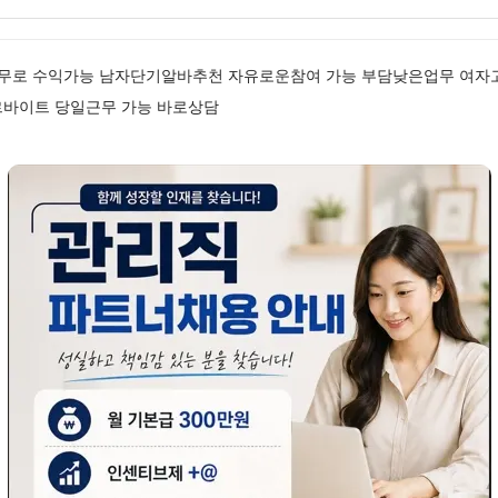
무로 수익가능 남자단기알바추천 자유로운참여 가능 부담낮은업무 여자고
르바이트 당일근무 가능 바로상담