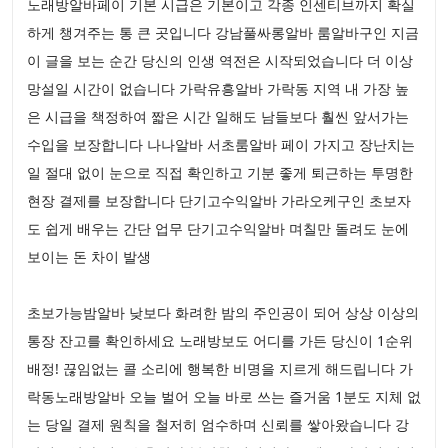
노래방알바페이 기본 시급은 기본이고 각종 인센티브까지 확실
하게 챙겨주는 통 큰 곳입니다 강남풀싸롱알바 룸알바구인 지금
이 글을 보는 순간 당신의 인생 역전은 시작되었습니다 더 이상
망설일 시간이 없습니다 가락유흥알바 가락동 지역 내 가장 높
은 시급을 책정하여 짧은 시간 일해도 남들보다 훨씬 앞서가는
수입을 보장합니다 나나알바 서초룸알바 페이 가지고 장난치는
일 절대 없이 눈으로 직접 확인하고 기분 좋게 퇴근하는 투명한
현장 결제를 보장합니다 단기고수익알바 가라오케구인 초보자
도 쉽게 배우는 간단 업무 단기고수익알바 며칠만 돌려도 눈에
보이는 돈 차이 발생
초보가능밤알바 낮보다 화려한 밤의 주인공이 되어 상상 이상의
통장 잔고를 확인하세요 노래방보도 어디를 가든 당신이 1순위
배정! 끊임없는 콜 소리에 행복한 비명을 지르게 해드립니다 가
락동노래방알바 오늘 벌어 오늘 바로 쓰는 즐거움 1분도 지체 없
는 당일 결제 원칙을 철저히 엄수하며 신뢰를 쌓아왔습니다 강