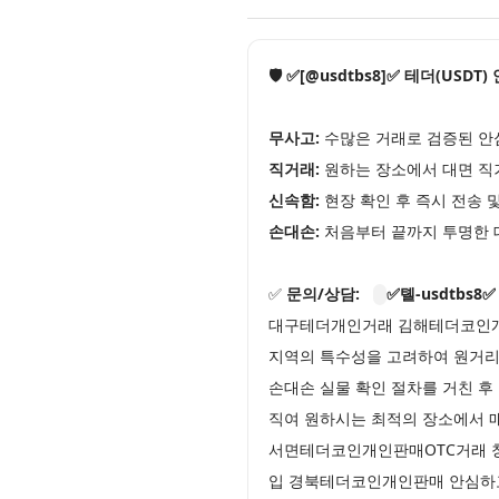
🛡️ ✅[@usdtbs8]✅ 테더(USDT
무사고:
수많은 거래로 검증된 안
직거래:
원하는 장소에서 대면 직
신속함:
현장 확인 후 즉시 전송 
손대손:
처음부터 끝까지 투명한 
✅
문의/상담:
✅톌-usdtbs8✅
대구테더개인거래 김해테더코인개인
지역의 특수성을 고려하여 원거리
손대손 실물 확인 절차를 거친 후
직여 원하시는 최적의 장소에서 
서면테더코인개인판매OTC거래 창
입 경북테더코인개인판매 안심하