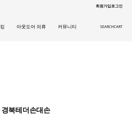
회원가입
로그인
레킹
아웃도어 의류
커뮤니티
SEARCH
CART
거래 경북테더손대손