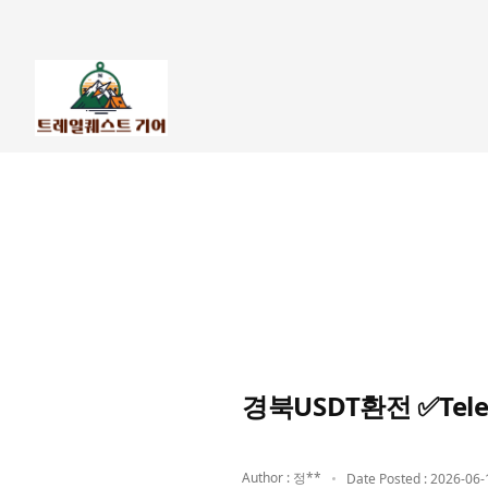
경북USDT환전 ✅Te
Author : 정**
Date Posted : 2026-06-