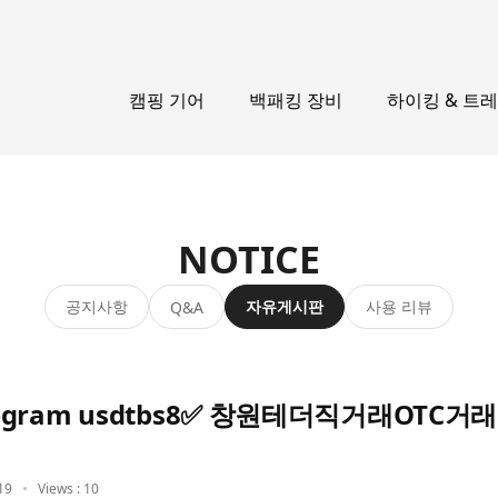
캠핑 기어
백패킹 장비
하이킹 & 트
NOTICE
공지사항
자유게시판
사용 리뷰
Q&A
legram usdtbs8✅ 창원테더직거래OTC
19
Views : 10