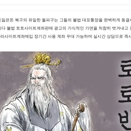
토잃은돈 복구의 유일한 돌파구는 그들의 불법 대포통장을 완벽하게 동결
니다 불법 토토사이트계좌판매 광고의 가식적인 가면을 처참히 벗겨내고 
라사이트계좌매입 장기간 사용 계좌 우대 가능하며 실시간 상담으로 즉