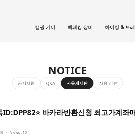
캠핑 기어
백패킹 장비
하이킹 & 트
NOTICE
공지사항
자유게시판
사용 리뷰
Q&A
ID:DPP82⭐ 바카라반환신청 최고가계좌
19
Views : 10