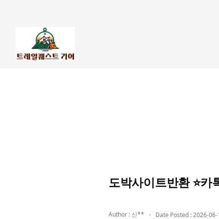
도박사이트반환 ⭐카톡
Author : 신**
Date Posted : 2026-06-