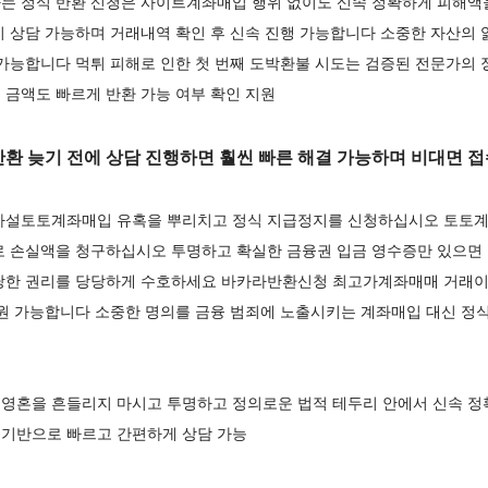
는 정식 반환 신청은 사이트계좌매입 행위 없이도 신속 정확하게 피해
 상담 가능하며 거래내역 확인 후 신속 진행 가능합니다 소중한 자산의 
가능합니다 먹튀 피해로 인한 첫 번째 도박환불 시도는 검증된 전문가의 
금액도 빠르게 반환 가능 여부 확인 지원
 늦기 전에 상담 진행하면 훨씬 빠른 해결 가능하며 비대면 
사설토토계좌매입 유혹을 뿌리치고 정식 지급정지를 신청하십시오 토토
로 손실액을 청구하십시오 투명하고 확실한 금융권 입금 영수증만 있으면
당한 권리를 당당하게 수호하세요 바카라반환신청 최고가계좌매매 거래이
지원 가능합니다 소중한 명의를 금융 범죄에 노출시키는 계좌매입 대신 정
영혼을 흔들리지 마시고 투명하고 정의로운 법적 테두리 안에서 신속 정
기반으로 빠르고 간편하게 상담 가능