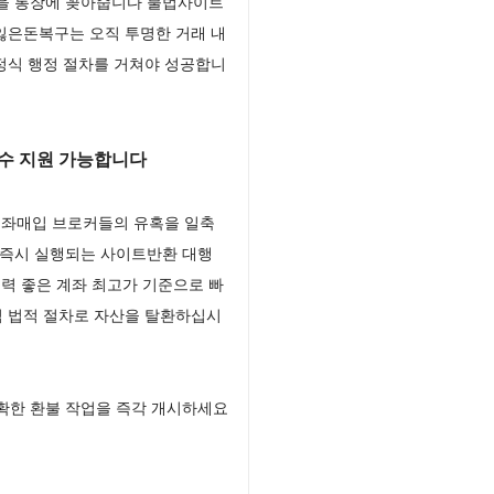
액을 통장에 꽂아줍니다 불법사이트
잃은돈복구는 오직 투명한 거래 내
정식 행정 절차를 거쳐야 성공합니
접수 지원 가능합니다
계좌매입 브로커들의 유혹을 일축
 즉시 실행되는 사이트반환 대행
력 좋은 계좌 최고가 기준으로 빠
식 법적 절차로 자산을 탈환하십시
확한 환불 작업을 즉각 개시하세요