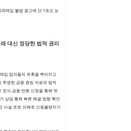
좌매입 불법 광고에 단 1초도 눈
래 대신 정당한 법적 권리
좌매입 업자들의 유혹을 뿌리치고
 투명한 금융 증빙 자료와 법적
정식 금융 반환 신청을 통해 떳
 상담 통해 빠른 해결 방향 확인
요 사설 토토 피해로 신용불량자가