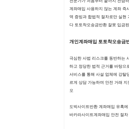
전문가가 처음부터 끝까지 전담하
계좌매입 사용하지 않는 계좌 즉시
역 증빙과 합법적 절차로만 실현 
다 토토착오송금반환 잘못 입금된 
개인계좌매입 토토착오송금반환
극심한 사법 리스크를 동반하는 
하고 정당한 법적 근거를 바탕으
서비스를 통해 사설 업체에 강탈
르게 상담 가능하며 안전 거래 
오
도박사이트반환 계좌매입 유혹에 
바카라사이트계좌매입 안전 절차 