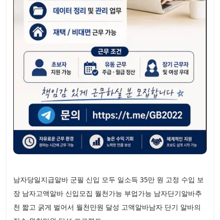
남자당일지급알바 군필 신입 모두 일소득 35만 원 고정 수입 보
장 남자고액알바 신입모집 월천가능 부업가능 남자단기알바추
천 짧고 굵게 벌어서 월천만원 달성 고액알바남자 단기 알바의