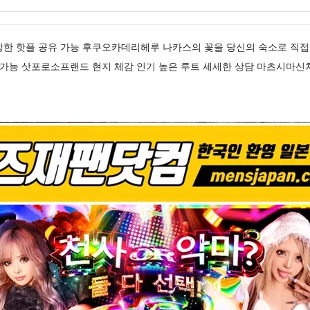
강한 핫플 공유 가능 후쿠오카데리헤루 나카스의 꽃을 당신의 숙소로 직
 가능 삿포로소프랜드 현지 체감 인기 높은 루트 세세한 상담 마츠시마신