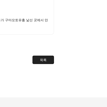
등가 구마모토유흥 낯선 곳에서 만
목록