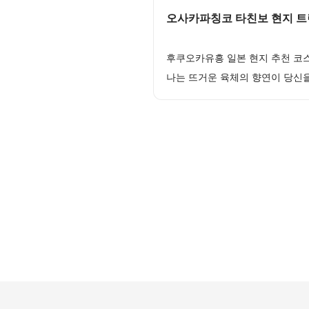
오사카파칭코 타친보 현지 트
후쿠오카유흥 일본 현지 추천 코
나는 뜨거운 육체의 향연이 당신을