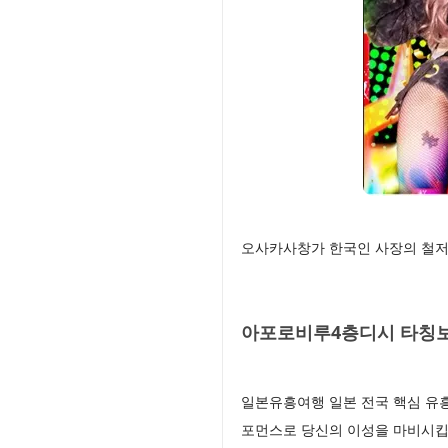
오사카사창가 한국인 사장의 철저
아포로비루4층디시 타칭보
일본유흥여행 일본 전국 핵심 유흥
포먼스로 당신의 이성을 마비시킵