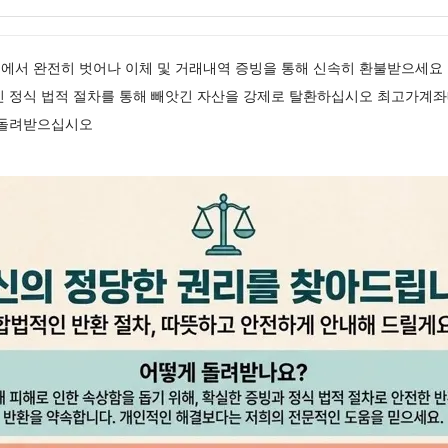
에서 완전히 벗어나 이체 및 거래내역 증빙을 통해 신속히 환불받으세요 
신 정식 법적 절차를 통해 빼앗긴 자산을 강제로 탈환하십시오 최고가계좌
 돌려받으십시오