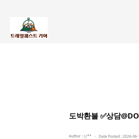
도박환불 ✅상담@DO
Author : 신**
Date Posted : 2026-06-