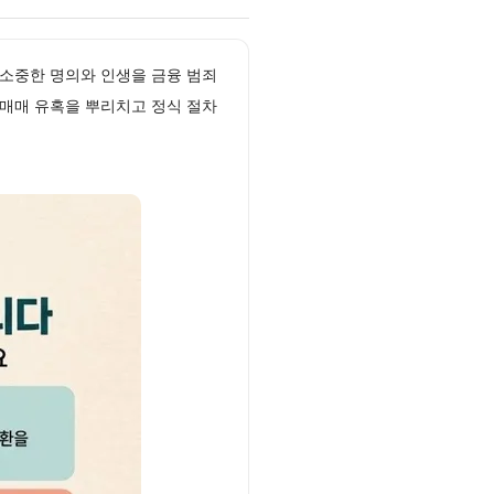
소중한 명의와 인생을 금융 범죄
매매 유혹을 뿌리치고 정식 절차