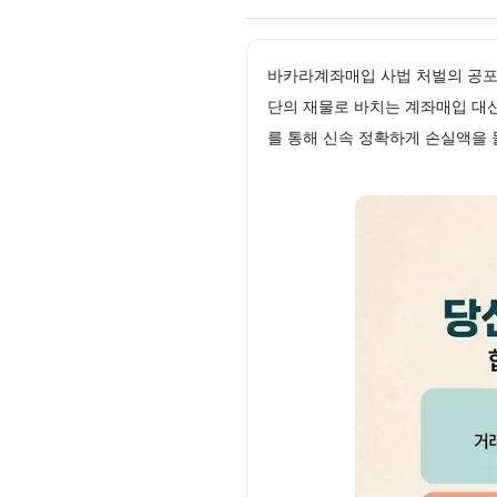
바카라계좌매입 사법 처벌의 공포
단의 재물로 바치는 계좌매입 대
를 통해 신속 정확하게 손실액을