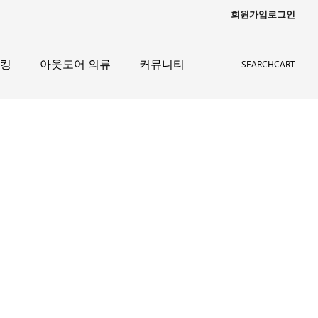
회원가입
로그인
레킹
아웃도어 의류
커뮤니티
SEARCH
CART