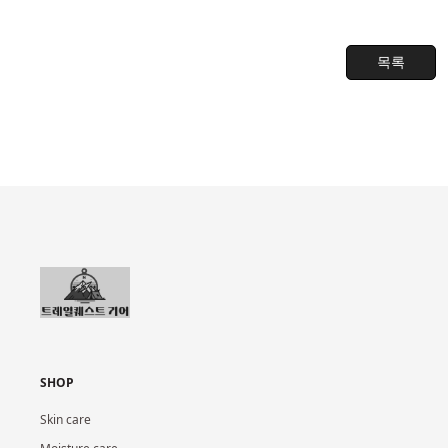
목록
SHOP
Skin care