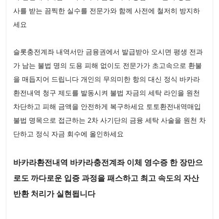
사를 받는 끔찍한 실수를 전문가와 함께 사전에 철저히 방지하
세요
슬롯충전계좌 내역서만 금융권에서 발급받아 오시면 평생 전과
가 남는 불법 명의 도용 피해 없이도 전문가가 초고속으로 환불
을 매듭지어 드립니다 개인의 무의미한 항의 대신 정식 바카라
환전내역 청구 제도를 발동시켜 불법 자금의 세탁 라인을 원천
차단하고 피해 금액을 안전하게 복구하세요 토토환전내역매입
불법 명목으로 접근하는 2차 사기단의 금융 세탁 사술을 원천 차
단하고 정식 자금 회수에 올인하세요
바카라환전내역 바카라충전계좌 이체 영수증 한 장만으
로도 까다로운 입증 과정을 패스하고 최고 속도의 자산
반환 처리가 실현됩니다