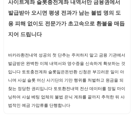
사이트계좌 슬롯충전계좌 내역서만 금융권에서
발급받아 오시면 평생 전과가 남는 불법 명의 도
용 피해 없이도 전문가가 초고속으로 환불을 매듭
지어 드립니다
바카라환전내역 성공의 첫 단추는 주저하지 말고 금융 기관에서
발급받은 완벽한 이체 내역서와 영수증을 신속하게 확보하는 것
입니다 토토충전계좌 슬롯잃은돈반환 신청은 부끄러운 일이 아
니며 사설 슬롯 머신 사기단의 기만 행위를 처벌하고 원금을 되
찾는 정당한 권리입니다 토토환전내역 전산 데이터를 정밀 마이
닝하여 사설 베팅 업체의 불법 은닉 계좌를 끝까지 추적한 뒤 사
법적인 예금 가압류를 단행합니다