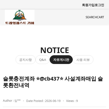
회원가입
로그인
SEARCH
CART
NOTICE
공지사항
자유게시판
사용 리뷰
Q&A
슬롯충전계좌 ⭐@cb437⭐ 사설계좌매입 슬
롯환전내역
Author : 임**
Date Posted : 2026-06-19
Views : 9