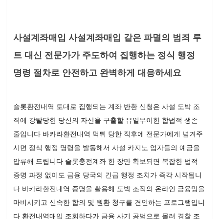
사설계좌매입 사설계좌매입 같은 파멸의 범죄 루
트 대신 전문가가 주도하여 집행하는 정식 행정
명령 절차로 안전하고 완벽하게 대응하세요
슬롯환전내역 토대로 집행되는 계좌 반환 신청은 사설 도박 조
직에 강탈당한 당신의 자산을 구출할 유일무이한 합법적 생존
줄입니다 바카라환전내역 먹튀 당한 직후에 전문가에게 넘겨주
시면 정식 행정 명령을 발동해서 사설 카지노 업자들의 예금을
압류해 드립니다 슬롯충전계좌 한 장만 확보되면 복잡한 법적
증명 과정 없이도 금융 당국의 긴급 행정 조치가 즉각 시작됩니
다 바카라환전내역 증명을 활용해 도박 조직의 온라인 금융망을
마비시키고 신속한 합의 및 원환 청구를 견인하는 프로그램입니
다 환전내역매입 조회하다가 금융 사기 공범으로 몰려 경찰 조