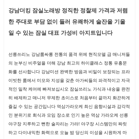
강남더킹 잠실노래방 정직한 정찰제 가격과 저렴
한 주대로 부담 없이 들러 유쾌하게 술잔을 기울
일 수 있는 잠실 대표 가성비 아지트입니다
선릉쓰리노 강남룸싸롱 전통의 품격 위에 현직모델 급 매니저들
의 눈부신 비주얼을 더해 강남 최고의 하이클래스 정통 유흥문
화를 선사합니다 강남미션 완벽한 방음과 비밀이 보장되는 프라
이빗한 룸에서 미모와 지성을 갖춘 아가씨들의 파격적이고 자극
적인 밀착 케어에 빠져보십시오 잠실쓰리노 가식과 내숭을 완전
히 배제하고 매니저 무제한 초이스로 처음부터 끝까지 화끈하게
즐길 수 있는 공간입니다 역삼가라오케 최신 음향시설과 감각적
인 분위기로 회식과 모임 장소로 인기 높은 역삼 가라오케 선릉
야구장 지루하고 뻔한 술자리는 가라! 야구장 시스템만의 짜릿
하고 다이내믹한 화력으로 오늘 밤 당신의 이성을 시원하게 마