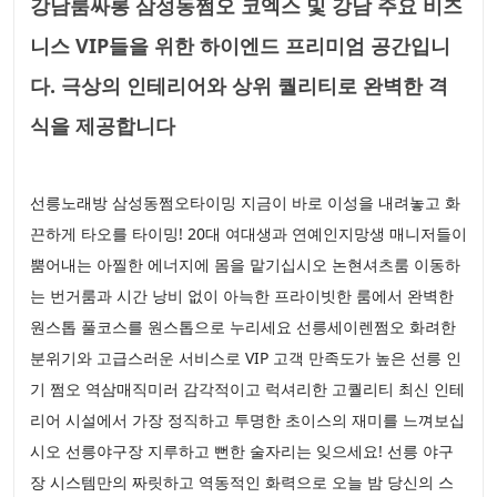
강남룸싸롱 삼성동쩜오 코엑스 및 강남 주요 비즈
니스 VIP들을 위한 하이엔드 프리미엄 공간입니
다. 극상의 인테리어와 상위 퀄리티로 완벽한 격
식을 제공합니다
선릉노래방 삼성동쩜오타이밍 지금이 바로 이성을 내려놓고 화
끈하게 타오를 타이밍! 20대 여대생과 연예인지망생 매니저들이
뿜어내는 아찔한 에너지에 몸을 맡기십시오 논현셔츠룸 이동하
는 번거룸과 시간 낭비 없이 아늑한 프라이빗한 룸에서 완벽한
원스톱 풀코스를 원스톱으로 누리세요 선릉세이렌쩜오 화려한
분위기와 고급스러운 서비스로 VIP 고객 만족도가 높은 선릉 인
기 쩜오 역삼매직미러 감각적이고 럭셔리한 고퀄리티 최신 인테
리어 시설에서 가장 정직하고 투명한 초이스의 재미를 느껴보십
시오 선릉야구장 지루하고 뻔한 술자리는 잊으세요! 선릉 야구
장 시스템만의 짜릿하고 역동적인 화력으로 오늘 밤 당신의 스