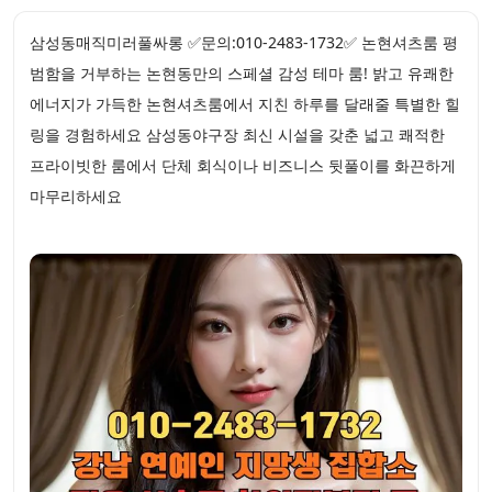
삼성동매직미러풀싸롱 ✅문의:010-2483-1732✅ 논현셔츠룸 평
범함을 거부하는 논현동만의 스페셜 감성 테마 룸! 밝고 유쾌한
에너지가 가득한 논현셔츠룸에서 지친 하루를 달래줄 특별한 힐
링을 경험하세요 삼성동야구장 최신 시설을 갖춘 넓고 쾌적한
프라이빗한 룸에서 단체 회식이나 비즈니스 뒷풀이를 화끈하게
마무리하세요