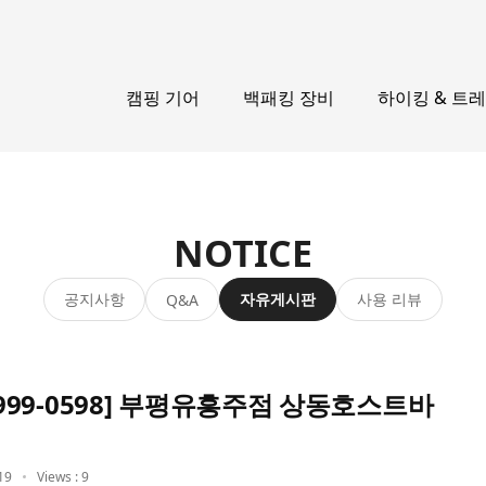
캠핑 기어
백패킹 장비
하이킹 & 트
NOTICE
공지사항
자유게시판
사용 리뷰
Q&A
999-0598] 부평유흥주점 상동호스트바
19
Views : 9