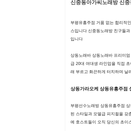
신중동아가씨노래방 신중동
부평유흥주점 거품 없는 합리적인
스입니다 신중동노래방 친구들과 대
입니다
상동노래바 상동노래바 프리미엄 
급 20대 여대생 라인업을 직접
래 부르고 화끈하게 터치하며 날
상동가라오케 상동유흥주점 
부평선수노래방 상동유흥주점 상동
된 스타일과 모델급 피지컬을 갖
예 호스트들이 오직 당신의 초이