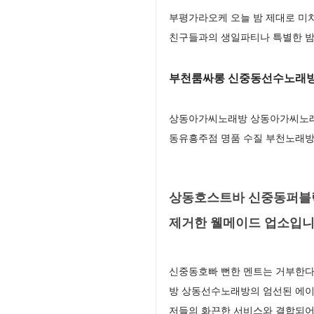
부평가라오케 오늘 밤 제대로 미
친구들과의 생일파티나 특별한 밤
부천룸싸롱 신중동선수노래
상동아가씨노래방 상동아가씨노래방
동유흥주점 명품 수질 부천노래방
상동호스트바 신중동퍼블릭
제거한 웰메이드 업소입
신중동호빠 뻔한 멘트는 거부한다
방 상동선수노래방의 엄선된 에이
저들의 화끈한 서비스와 결합되어