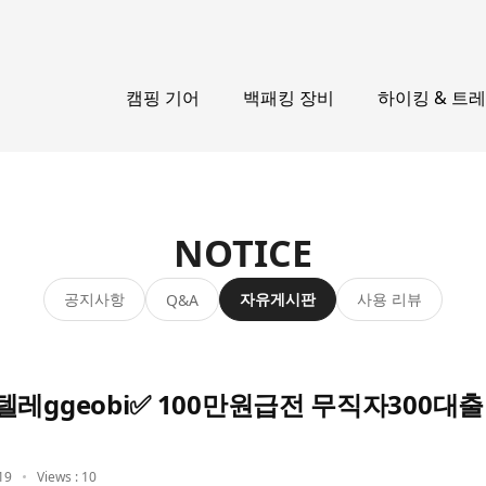
캠핑 기어
백패킹 장비
하이킹 & 트
NOTICE
공지사항
자유게시판
사용 리뷰
Q&A
레ggeobi✅ 100만원급전 무직자300대출
19
Views : 10