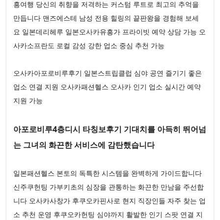
흥여행 당신의 취향을 저격하는 커스텀 루트로 최고의 추억을
만듭니다 맨즈에스테 남성 전용 힐링의 끝판왕을 경험해 보세
요 일본데리헤루 일본오사카유흥가 프라이빗 예약 상담 가능 오
사카소프란도 로컬 감성 강한 업소 중심 추천 가능
오사카아포로비루후기 일본스트립클럽 심야 공연 즐기기 좋은
업소 연결 지원 오사카패션헬스 오사카 인기 업소 실시간 예약
지원 가능
아포로비루4층디시 타칭보후기 기대치를 아득히 뛰어넘
는 그녀의 화끈한 서비스에 감탄했습니다
일본패션헬스 본토의 독특한 시스템을 완벽하게 가이드합니다
신주쿠헌팅 가부키초의 심장을 관통하는 화끈한 만남을 주선합
니다 오사카사창가 후쿠오카핀사로 현지 직장인들 자주 찾는 업
소 추천 운영 후쿠오카헌팅 심야까지 활발한 인기 스팟 연결 지