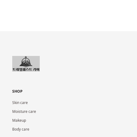
SHOP
Skin care
Moisture care
Makeup
Body care