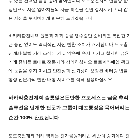
수 있는 완벽한 금융 방어 열쇠입니다 토토충전계좌 입금증 한
장만으로 사설 양아치들의 자금 회전을 전면 정지시키고 피 같
은 자산을 무자비하게 회수해 드리겠습니다
바카라환전내역 원본과 계좌 송금 영수증만 준비되면 복잡한 기
관 승인 없이도 즉각적인 자산 반환 조치가 개시됩니다 토토충
전계좌 불법 거래 조직의 거짓 약속에 속지 마시고 철저한 금융
거래 증빙을 토대로 전문가와 상의하십시오 토토계좌매입 광고
에 눈길을 주지 마시고 안전성과 신뢰성이 보장된 베테랑 법률
행정 전문가의 반환 대행 서비스를 적극 활용하십시오
바카라충전계좌 슬롯잃은돈반환 프로세스는 금융 추적
솔루션을 탑재한 전문가 그룹이 대포통장을 묶어버리는
순간 100% 완료됩니다
토토충전계좌 거래 행위는 전자금융거래법 위반의 중죄이며 전