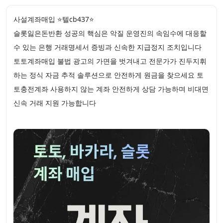
사설계좌매입 ⭐텔cb437⭐
슬롯잃은돈반환 성공의 핵심은 악질 운영진의 속임수에 대응할
수 있는 은행 거래명세서 증빙과 신속한 지급정지 조치입니다
토토계좌매입 불법 광고의 가면을 벗겨내고 전문가가 진두지휘
하는 정식 자금 추적 솔루션으로 안전하게 원금을 찾으세요 토
토충전계좌 사용하지 않는 계좌 안전하게 상담 가능하며 비대면
신속 거래 지원 가능합니다