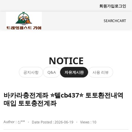
회원가입
로그인
SEARCH
CART
NOTICE
공지사항
자유게시판
사용 리뷰
Q&A
바카라충전계좌 ⭐텔cb437⭐ 토토환전내역
매입 토토충전계좌
Author : 신**
Date Posted : 2026-06-19
Views : 10