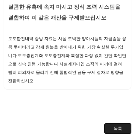
달콤한 유혹에 속지 마시고 정식 조력 시스템을
결합하여 피 같은 재산을 구제받으십시오
토토환전내역 증빙 자료는 사설 도박판 양아치들의 자금줄을 꽁
꽁 묶어버리고 강제 환불을 받아내기 위한 가장 확실한 무기입
니다 토토충전계좌 토토충전계좌 복잡한 과정 없이 간단 확인만
으로 신속 진행 가능합니다 사설계좌매입 조직의 미끼에 걸려
범죄 피의자로 몰리기 전에 합법적인 금융 구제 절차로 방향을
전환하십시오
목록