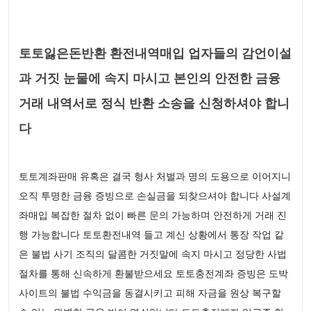
토토잃은돈반환 환전내역매입 업자들의 감언이설
과 거짓 눈물에 속지 마시고 본인의 안전한 금융
거래 내역서로 정식 반환 소송을 신청하셔야 합니
다
토토계좌판매 유혹은 결국 형사 처벌과 명의 도용으로 이어지니
오직 투명한 금융 증빙으로 손실금을 되찾으셔야 합니다 사설계
좌매입 복잡한 절차 없이 빠른 문의 가능하며 안전하게 거래 진
행 가능합니다 토토환전내역 들고 계신 상황에서 통장 작업 같
은 불법 사기 조직의 달콤한 거짓말에 속지 마시고 정당한 사법
절차를 통해 신속하게 환불받으세요 토토충전계좌 증빙은 도박
사이트의 불법 수익금을 동결시키고 피해 자금을 원상 복구할