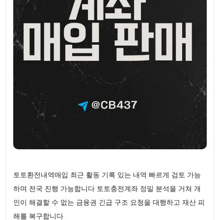
토토환전내역매입 최근 활동 기록 있는 내역 빠르게 검토 가능
하며 전국 진행 가능합니다 토토충전계좌 정밀 분석을 거쳐 개
인이 해결할 수 없는 금융권 긴급 구조 요청을 대행하고 재산 피
해를 복구합니다