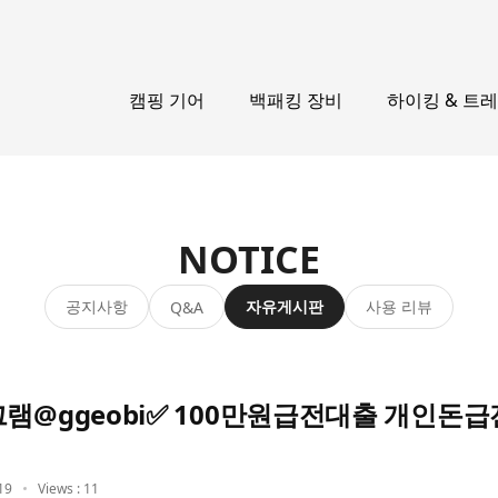
캠핑 기어
백패킹 장비
하이킹 & 트
NOTICE
공지사항
자유게시판
사용 리뷰
Q&A
그램@ggeobi✅ 100만원급전대출 개인돈
19
Views : 11