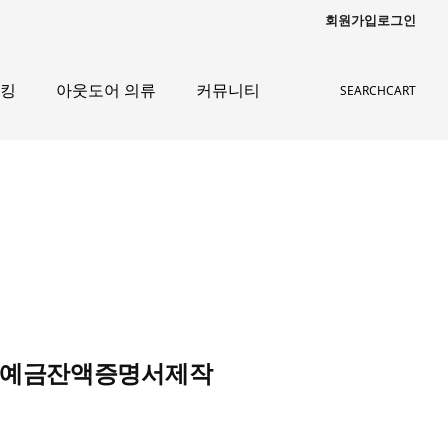
회원가입
로그인
레킹
아웃도어 의류
커뮤니티
SEARCH
CART
위조 예금잔액증명서제작