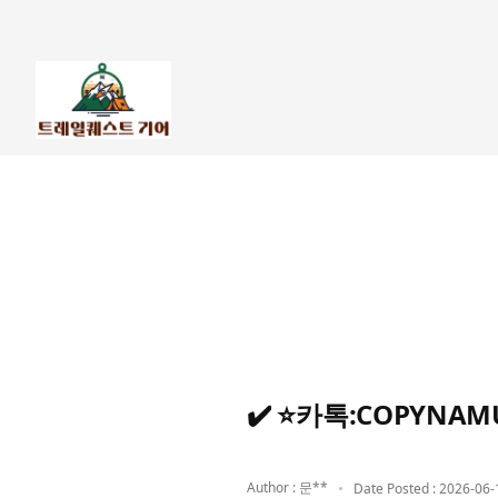
✔️ ⭐카톡:COPY
Author : 문**
Date Posted : 2026-06-